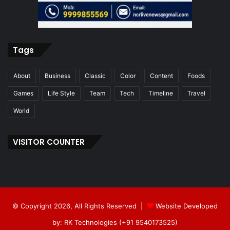
Tags
About
Business
Classic
Color
Content
Foods
Games
Life Style
Team
Tech
Timeline
Travel
World
VISITOR COUNTER
© Copyright 2026, All Rights Reserved |
Website Developed
by: RK Technologies (+91 9540173525)