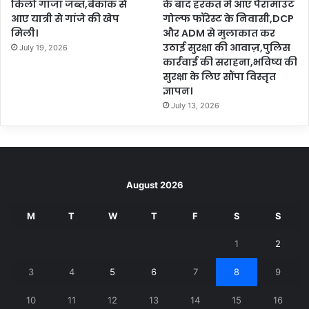
किलो गांजा जब्त,बैंकॉक से
के बाद हरकत में आए पैरामाउंट
आए यात्री से गांजे की खेप
गोल्फ फॉरेस्ट के निवासी,DCP
मिली।
और ADM से मुलाकात कर
उठाई सुरक्षा की आवाज़,पुलिस
July 19, 2026
कार्रवाई की सराहना,भविष्य की
सुरक्षा के लिए सौंपा विस्तृत
ज्ञापन।
July 13, 2026
August 2026
M
T
W
T
F
S
S
1
2
3
4
5
6
7
8
9
10
11
12
13
14
15
16