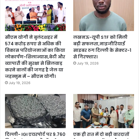
सीएम योगी ने बुलंदशहर में
लखनऊ-यूपी STF को मिली
574 करोड़ रुपए से अधिक की
बड़ी सफलता,नाइजीरियाई
विकास परियोजनाओं का किया
साइबर ठग दिल्ली के सेक्टर-1
लोकार्पण-शिलान्यास,बेटी और
से गिरफ्तार।
व्यापारी की सुरक्षा से खिलवाड़
July 19, 2026
करने वालों की जगह है जेल या
जहन्नुम में – सीएम योगी।
July 19, 2026
दिल्ली- IGI एयरपोर्ट पर 9.760
एक ही रात में दो बड़ी वारदातों