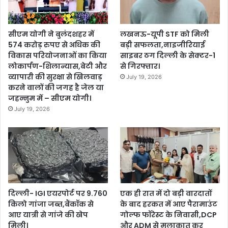
सीएम योगी ने बुलंदशहर में
लखनऊ-यूपी STF को मिली
574 करोड़ रुपए से अधिक की
बड़ी सफलता,नाइजीरियाई
विकास परियोजनाओं का किया
साइबर ठग दिल्ली के सेक्टर-1
लोकार्पण-शिलान्यास,बेटी और
से गिरफ्तार।
व्यापारी की सुरक्षा से खिलवाड़
July 19, 2026
करने वालों की जगह है जेल या
जहन्नुम में – सीएम योगी।
July 19, 2026
दिल्ली- IGI एयरपोर्ट पर 9.760
एक ही रात में दो बड़ी वारदातों
किलो गांजा जब्त,बैंकॉक से
के बाद हरकत में आए पैरामाउंट
आए यात्री से गांजे की खेप
गोल्फ फॉरेस्ट के निवासी,DCP
मिली।
और ADM से मुलाकात कर