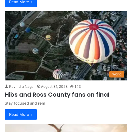
Read More »
World
Ravindra Nagar
August 31, 2023
143
Hibs and Ross County fans on final
Stay focused and rem
Read More »