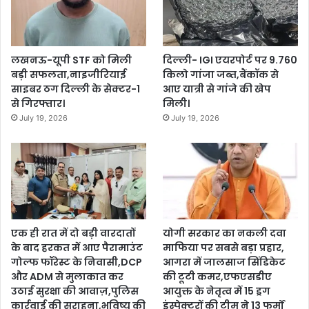
लखनऊ-यूपी STF को मिली
दिल्ली- IGI एयरपोर्ट पर 9.760
बड़ी सफलता,नाइजीरियाई
किलो गांजा जब्त,बैंकॉक से
साइबर ठग दिल्ली के सेक्टर-1
आए यात्री से गांजे की खेप
से गिरफ्तार।
मिली।
July 19, 2026
July 19, 2026
एक ही रात में दो बड़ी वारदातों
योगी सरकार का नकली दवा
के बाद हरकत में आए पैरामाउंट
माफिया पर सबसे बड़ा प्रहार,
गोल्फ फॉरेस्ट के निवासी,DCP
आगरा में जालसाज सिंडिकेट
और ADM से मुलाकात कर
की टूटी कमर,एफएसडीए
उठाई सुरक्षा की आवाज़,पुलिस
आयुक्त के नेतृत्व में 15 ड्रग
कार्रवाई की सराहना,भविष्य की
इंस्पेक्टरों की टीम ने 13 फर्मों