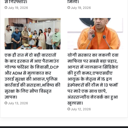
से गिरफ्तार।
मिली।
July 19, 2026
July 19, 2026
एक ही रात में दो बड़ी वारदातों
योगी सरकार का नकली दवा
के बाद हरकत में आए पैरामाउंट
माफिया पर सबसे बड़ा प्रहार,
गोल्फ फॉरेस्ट के निवासी,DCP
आगरा में जालसाज सिंडिकेट
और ADM से मुलाकात कर
की टूटी कमर,एफएसडीए
उठाई सुरक्षा की आवाज़,पुलिस
आयुक्त के नेतृत्व में 15 ड्रग
कार्रवाई की सराहना,भविष्य की
इंस्पेक्टरों की टीम ने 13 फर्मों
सुरक्षा के लिए सौंपा विस्तृत
पर मारे एक साथ छापे,
ज्ञापन।
अंतरराज्यीय नेटवर्क का हुआ
खुलासा।
July 13, 2026
July 12, 2026