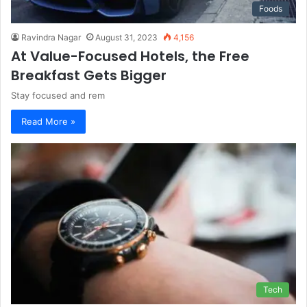
Foods
Ravindra Nagar
August 31, 2023
4,156
At Value-Focused Hotels, the Free
Breakfast Gets Bigger
Stay focused and rem
Read More »
Tech