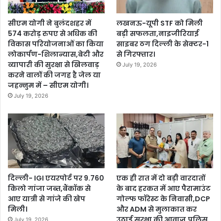
सीएम योगी ने बुलंदशहर में
लखनऊ-यूपी STF को मिली
574 करोड़ रुपए से अधिक की
बड़ी सफलता,नाइजीरियाई
विकास परियोजनाओं का किया
साइबर ठग दिल्ली के सेक्टर-1
लोकार्पण-शिलान्यास,बेटी और
से गिरफ्तार।
व्यापारी की सुरक्षा से खिलवाड़
July 19, 2026
करने वालों की जगह है जेल या
जहन्नुम में – सीएम योगी।
July 19, 2026
दिल्ली- IGI एयरपोर्ट पर 9.760
एक ही रात में दो बड़ी वारदातों
किलो गांजा जब्त,बैंकॉक से
के बाद हरकत में आए पैरामाउंट
आए यात्री से गांजे की खेप
गोल्फ फॉरेस्ट के निवासी,DCP
मिली।
और ADM से मुलाकात कर
उठाई सुरक्षा की आवाज़,पुलिस
July 19, 2026