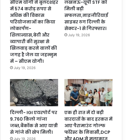
सीएम योगी ने बुलंदशहर
लखनऊ-यूपी STF को
में 574 करोड़ रुपए से
मिली बड़ी
अधिक की विकास
सफलता,नाइजीरियाई
परियोजनाओं का किया
साइबर ठग दिल्ली के
लोकार्पण-
सेक्टर-1 से गिरफ्तार।
शिलान्यास,बेटी और
July 19, 2026
व्यापारी की सुरक्षा से
खिलवाड़ करने वालों की
जगह है जेल या जहन्नुम
में – सीएम योगी।
July 19, 2026
दिल्ली- IGI एयरपोर्ट पर
एक ही रात में दो बड़ी
9.760 किलो गांजा
वारदातों के बाद हरकत में
जब्त,बैंकॉक से आए यात्री
आए पैरामाउंट गोल्फ
से गांजे की खेप मिली।
फॉरेस्ट के निवासी,DCP
और ADM से मुलाकात
July 19, 2026