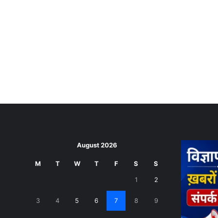
August 2026
M
T
W
T
F
S
S
1
2
3
4
5
6
7
8
9