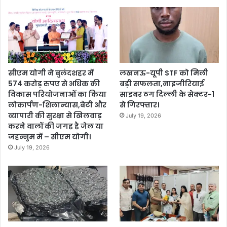
सीएम योगी ने बुलंदशहर में
लखनऊ-यूपी STF को मिली
574 करोड़ रुपए से अधिक की
बड़ी सफलता,नाइजीरियाई
विकास परियोजनाओं का किया
साइबर ठग दिल्ली के सेक्टर-1
लोकार्पण-शिलान्यास,बेटी और
से गिरफ्तार।
व्यापारी की सुरक्षा से खिलवाड़
July 19, 2026
करने वालों की जगह है जेल या
जहन्नुम में – सीएम योगी।
July 19, 2026