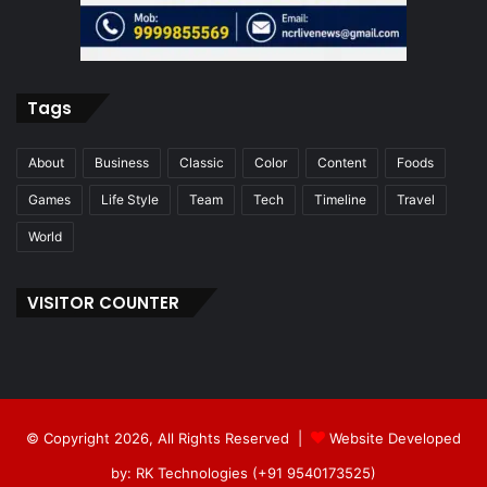
Tags
About
Business
Classic
Color
Content
Foods
Games
Life Style
Team
Tech
Timeline
Travel
World
VISITOR COUNTER
© Copyright 2026, All Rights Reserved |
Website Developed
by: RK Technologies (+91 9540173525)