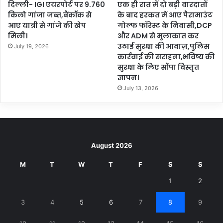
दिल्ली- IGI एयरपोर्ट पर 9.760
एक ही रात में दो बड़ी वारदातों
किलो गांजा जब्त,बैंकॉक से
के बाद हरकत में आए पैरामाउंट
आए यात्री से गांजे की खेप
गोल्फ फॉरेस्ट के निवासी,DCP
मिली।
और ADM से मुलाकात कर
उठाई सुरक्षा की आवाज़,पुलिस
July 19, 2026
कार्रवाई की सराहना,भविष्य की
सुरक्षा के लिए सौंपा विस्तृत
ज्ञापन।
July 13, 2026
August 2026
M
T
W
T
F
S
S
1
2
3
4
5
6
7
8
9