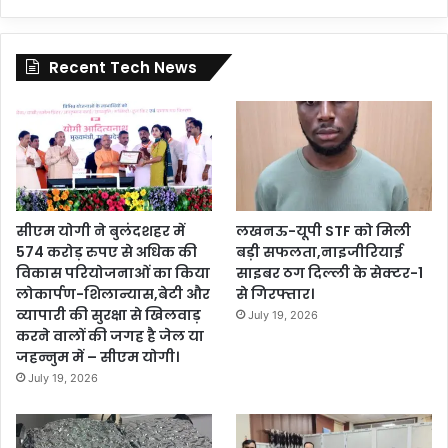
Recent Tech News
सीएम योगी ने बुलंदशहर में
लखनऊ-यूपी STF को मिली
574 करोड़ रुपए से अधिक की
बड़ी सफलता,नाइजीरियाई
विकास परियोजनाओं का किया
साइबर ठग दिल्ली के सेक्टर-1
लोकार्पण-शिलान्यास,बेटी और
से गिरफ्तार।
व्यापारी की सुरक्षा से खिलवाड़
July 19, 2026
करने वालों की जगह है जेल या
जहन्नुम में – सीएम योगी।
July 19, 2026