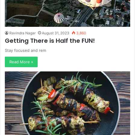
Ravindra Nagar
August 31, 2023
3,860
Getting There is Half the FUN!
Stay focused and rem
Read More »