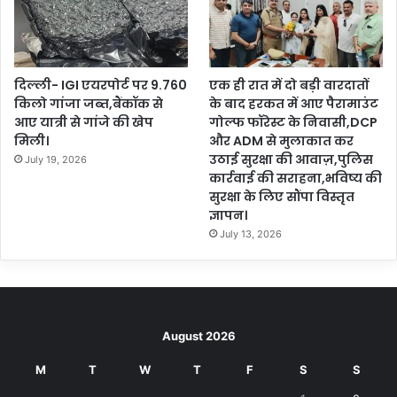
दिल्ली- IGI एयरपोर्ट पर 9.760
एक ही रात में दो बड़ी वारदातों
किलो गांजा जब्त,बैंकॉक से
के बाद हरकत में आए पैरामाउंट
आए यात्री से गांजे की खेप
गोल्फ फॉरेस्ट के निवासी,DCP
मिली।
और ADM से मुलाकात कर
उठाई सुरक्षा की आवाज़,पुलिस
July 19, 2026
कार्रवाई की सराहना,भविष्य की
सुरक्षा के लिए सौंपा विस्तृत
ज्ञापन।
July 13, 2026
August 2026
M
T
W
T
F
S
S