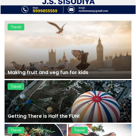
Travel
Making fruit and veg fun for kids
Travel
Getting There is Half the FUN!
Travel
Travel