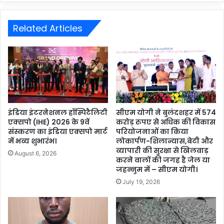
Related Articles
इंडिया इंटरनेशनल हॉस्पिटैलिटी
सीएम योगी ने बुलंदशहर में 574
एक्सपो (IHE) 2026 के 9वें
करोड़ रुपए से अधिक की विकास
संस्करण का इंडिया एक्सपो मार्ट
परियोजनाओं का किया
में भव्य शुभारंभ।
लोकार्पण-शिलान्यास,बेटी और
व्यापारी की सुरक्षा से खिलवाड़
August 6, 2026
करने वालों की जगह है जेल या
जहन्नुम में – सीएम योगी।
July 19, 2026