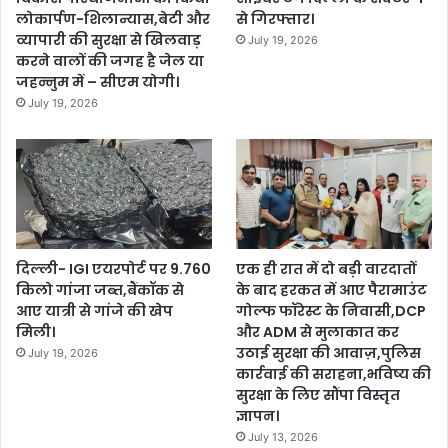
लोकार्पण-शिलान्यास,बेटी और
से गिरफ्तार।
व्यापारी की सुरक्षा से खिलवाड़
July 19, 2026
करने वालों की जगह है जेल या
जहन्नुम में – सीएम योगी।
July 19, 2026
दिल्ली- IGI एयरपोर्ट पर 9.760
एक ही रात में दो बड़ी वारदातों
किलो गांजा जब्त,बैंकॉक से
के बाद हरकत में आए पैरामाउंट
आए यात्री से गांजे की खेप
गोल्फ फॉरेस्ट के निवासी,DCP
मिली।
और ADM से मुलाकात कर
उठाई सुरक्षा की आवाज़,पुलिस
July 19, 2026
कार्रवाई की सराहना,भविष्य की
सुरक्षा के लिए सौंपा विस्तृत
ज्ञापन।
July 13, 2026