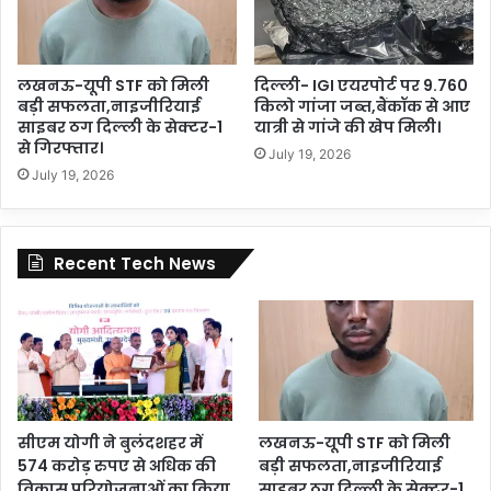
लखनऊ-यूपी STF को मिली
दिल्ली- IGI एयरपोर्ट पर 9.760
बड़ी सफलता,नाइजीरियाई
किलो गांजा जब्त,बैंकॉक से आए
साइबर ठग दिल्ली के सेक्टर-1
यात्री से गांजे की खेप मिली।
से गिरफ्तार।
July 19, 2026
July 19, 2026
Recent Tech News
सीएम योगी ने बुलंदशहर में
लखनऊ-यूपी STF को मिली
574 करोड़ रुपए से अधिक की
बड़ी सफलता,नाइजीरियाई
विकास परियोजनाओं का किया
साइबर ठग दिल्ली के सेक्टर-1