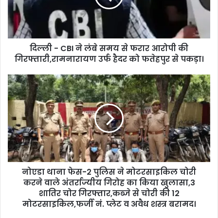
दिल्ली - CBI ने लंबे समय से फरार आरोपी की
गिरफ्तारी,रामनारायण उर्फ हैदर को फतेहपुर से पकड़ा।
नोएडा थाना फेस-2 पुलिस ने मोटरसाइकिल चोरी
करने वाले अंतर्राज्यीय गिरोह का किया खुलासा,3
शातिर चोर गिरफ्तार,कब्जे से चोरी की 12
मोटरसाइकिल,फर्जी नं. प्लेट व अवैध शस्त्र बरामद।